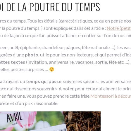
I DE LA POUTRE DU TEMPS
es du temps. Tous les détails (caractéristiques, ce qu’en pense nos
a poutre du temps, ) sont expliqués dans cet article :
Notre (petit
nçu de façon à ce que l’on puisse l’afficher en entier sur l’un de nos m
en, noël, épiphanie, chandeleur, pâques, fête nationale …), les vac
agnées d’une
photo
, utile pour les non-lecteurs, et qui permet d’id
ttes textes
(invitation, anniversaire, vacances, sortie, fête etc …).
elles petites surprises …
t attrayant du
temps qui passe
, suivre les saisons, les anniversaire
ce qui tissent nos souvenirs. A noter, pour ceux qui aiment le pri
ur en faire une, vous pouvez prendre cette frise
Montessori à découvr
prête et d’un prix raisonnable.