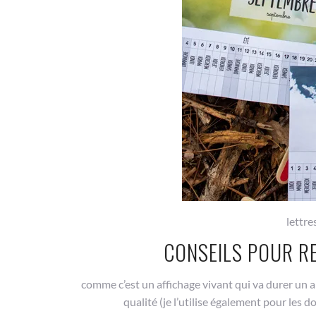
lettr
CONSEILS POUR R
comme c’est un affichage vivant qui va durer un an
qualité (je l’utilise également pour les 