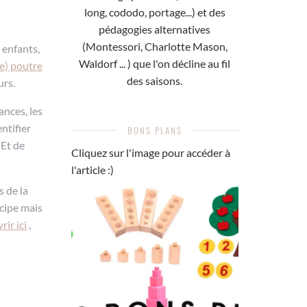
long, cododo, portage...) et des
pédagogies alternatives
(Montessori, Charlotte Mason,
 enfants,
Waldorf ... ) que l'on décline au fil
e) poutre
des saisons.
urs.
ances, les
entifier
BONS PLANS
 Et de
Cliquez sur l'image pour accéder à
l'article :)
s de la
ncipe mais
ir ici
,