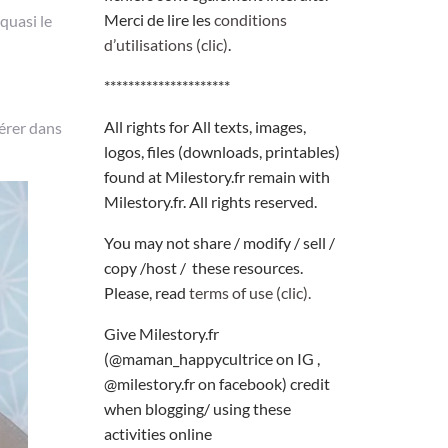
Merci de lire les
conditions
quasi le
d’utilisations (clic)
.
*********************
All rights for All texts, images,
pérer dans
logos, files (downloads, printables)
found at Milestory.fr remain with
Milestory.fr. All rights reserved.
You may not share / modify / sell /
copy /host / these resources.
Please, read
terms of use (clic).
Give Milestory.fr
(@maman_happycultrice on IG ,
@milestory.fr on facebook) credit
when blogging/ using these
activities online