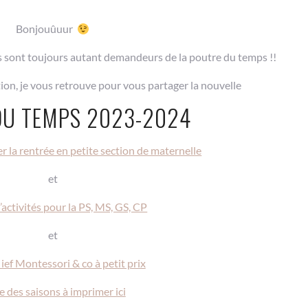
Bonjouûuur
s sont toujours autant demandeurs de la poutre du temps !!
tion, je vous retrouve pour vous partager la nouvelle
DU TEMPS 2023-2024
r la rentrée en petite section de maternelle
et
’activités pour la PS, MS, GS, CP
et
 ief Montessori & co à petit prix
 des saisons à imprimer ici