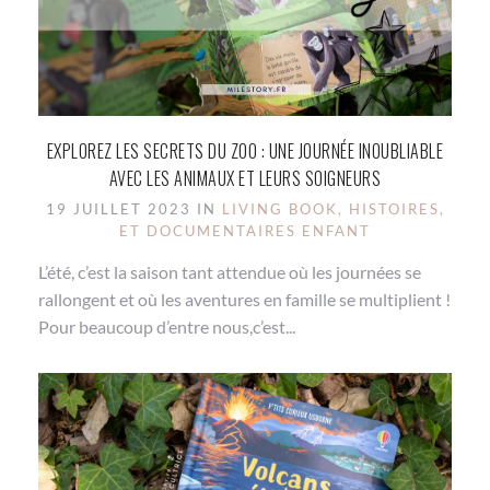
EXPLOREZ LES SECRETS DU ZOO : UNE JOURNÉE INOUBLIABLE
AVEC LES ANIMAUX ET LEURS SOIGNEURS
19 JUILLET 2023 IN
LIVING BOOK, HISTOIRES,
ET DOCUMENTAIRES ENFANT
L’été, c’est la saison tant attendue où les journées se
rallongent et où les aventures en famille se multiplient !
Pour beaucoup d’entre nous,c’est...