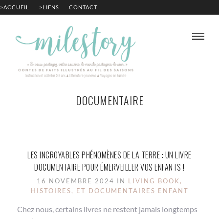
>ACCUEIL
>LIENS
CONTACT
DOCUMENTAIRE
LES INCROYABLES PHÉNOMÈNES DE LA TERRE : UN LIVRE
DOCUMENTAIRE POUR ÉMERVEILLER VOS ENFANTS !
16 NOVEMBRE 2024 IN
LIVING BOOK,
HISTOIRES, ET DOCUMENTAIRES ENFANT
Chez nous, certains livres ne restent jamais longtemps