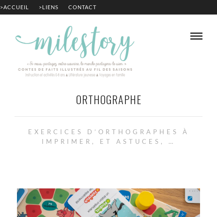
>ACCUEIL
>LIENS
CONTACT
ORTHOGRAPHE
EXERCICES D’ORTHOGRAPHES À
IMPRIMER, ET ASTUCES, …