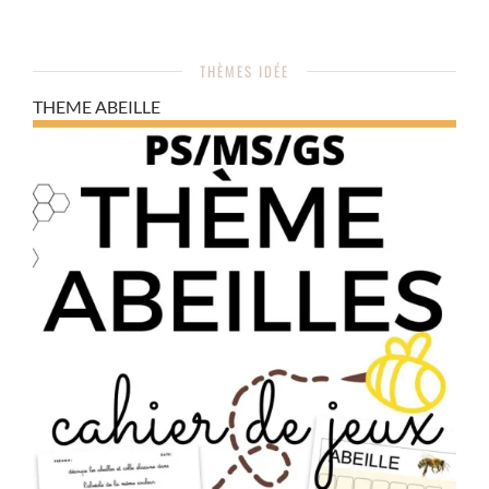
THÈMES IDÉE
THEME ABEILLE