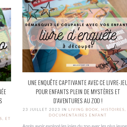
UNE ENQUÊTE CAPTIVANTE AVEC CE LIVRE-JE
NÉE
POUR ENFANTS PLEIN DE MYSTÈRES ET
S
D’AVENTURES AU ZOO !
23 JUILLET 2023 IN
LIVING BOOK, HISTOIRES,
DOCUMENTAIRES ENFANT
S, ET
Après avoir exploré les joies du zoo avec les plus jeun