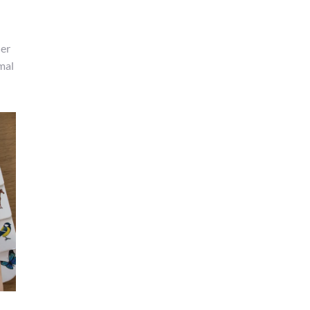
der
imal