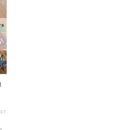
U
 ET
es