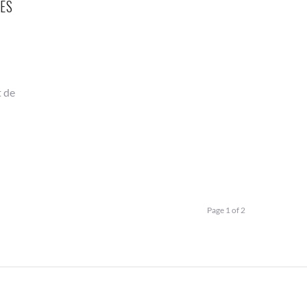
LES
t de
Page 1 of 2