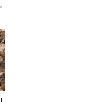
un
..
HE