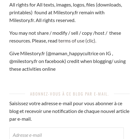
All rights for All texts, images, logos, files (downloads,
printables) found at Milestory.fr remain with
Milestory.fr. All rights reserved.
You may not share / modify / sell / copy /host / these
resources. Please, read
terms of use (clic).
Give Milestory.fr (@maman_happycultrice on IG ,
@milestory.fr on facebook) credit when blogging/ using
these activities online
ABONNEZ-VOUS À CE BLOG PAR E-MAIL.
Saisissez votre adresse e-mail pour vous abonner à ce
blog et recevoir une notification de chaque nouvel article
par e-mail.
ADRESSE
E-