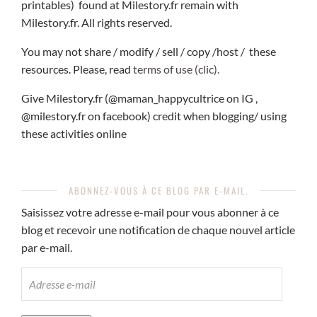
printables) found at Milestory.fr remain with
Milestory.fr. All rights reserved.
You may not share / modify / sell / copy /host / these
resources. Please, read
terms of use (clic).
Give Milestory.fr (@maman_happycultrice on IG ,
@milestory.fr on facebook) credit when blogging/ using
these activities online
ABONNEZ-VOUS À CE BLOG PAR E-MAIL.
Saisissez votre adresse e-mail pour vous abonner à ce
blog et recevoir une notification de chaque nouvel article
par e-mail.
ADRESSE
E-
MAIL