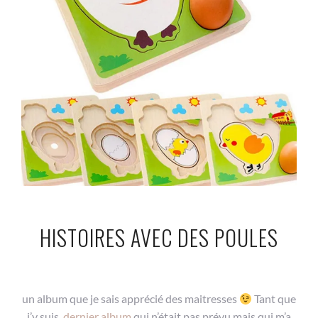
HISTOIRES AVEC DES POULES
un album que je sais apprécié des maitresses
Tant que
j’y suis,
dernier album
qui n’était pas prévu mais qui m’a