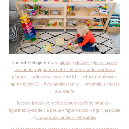
sur notre étagère, il y a :
globe
–
cloches
–
livre chasse
aux oeufs
,
mignonne petite histoire sur les oeufs de
pâques
–
cycle de vie poule
ou
ici
–
lecture montessori
lapin (niveau 2)
–
livre anglais lapin
–
livre anglais chasse
aux oeufs
lecture à deux voix chasse aux oeufs de pâques
–
figurines cycle de vie poule
–
figurine coq
–
figurine poule
–
crayons de couleurs effaçables
jeu Montessori de maths pour apprendre à dénombrer