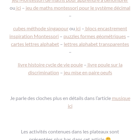
ou
ici
–
jeu de maths montessori pour le système décimal
–
cubes méthode singapour
ou
ici
–
blocs encastrement
inspiration Montessori
–
puzzles formes géométriques
–
cartes lettres alphabet
–
lettres alphabet transparentes
–
livre histoire cycle de vie poule
–
livre poule sur la
discrimination
–
jeu mise en paire oeufs
Je parle des cloches plus en détails dans l’article
musique
ici
Les activités contenues dans les plateaux sont
présentées plus bas dans cet article