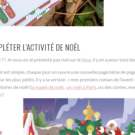
LÉTER L’ACTIVITÉ DE NOËL
!!! Je vous en ai présenté pas mal sur le
blog
, il y en a pour tous le
pt est simple, chaque jour on ouvre une nouvelle page/série de pag
r les plus petits, il y a la version « mes premiers roman de l’avent
stoires de noël (
la magie de noël
,
un noël à Paris
, ou des contes, e
!!