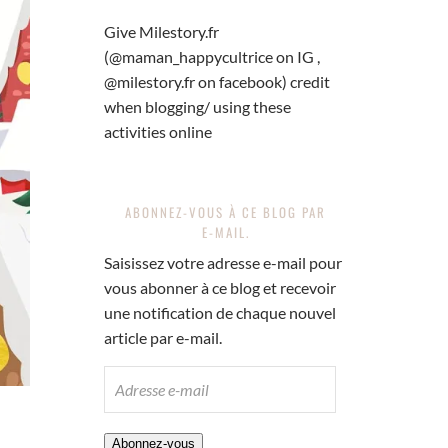
Give Milestory.fr
(@maman_happycultrice on IG ,
@milestory.fr on facebook) credit
when blogging/ using these
activities online
ABONNEZ-VOUS À CE BLOG PAR
E-MAIL.
Saisissez votre adresse e-mail pour
vous abonner à ce blog et recevoir
une notification de chaque nouvel
article par e-mail.
ADRESSE
E-
MAIL
Abonnez-vous