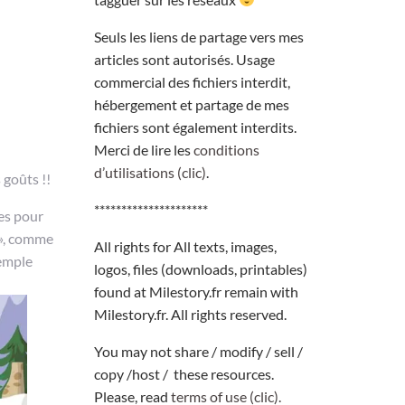
Seuls les liens de partage vers mes
articles sont autorisés. Usage
commercial des fichiers interdit,
hébergement et partage de mes
fichiers sont également interdits.
Merci de lire les
conditions
d’utilisations (clic)
.
s goûts !!
*********************
es pour
 », comme
All rights for All texts, images,
xemple
logos, files (downloads, printables)
found at Milestory.fr remain with
Milestory.fr. All rights reserved.
You may not share / modify / sell /
copy /host / these resources.
Please, read
terms of use (clic).