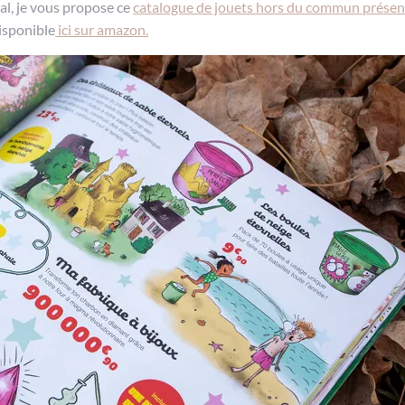
nal, je vous propose ce
catalogue de jouets hors du commun présent
isponible
ici sur amazon.