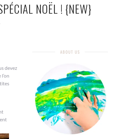
SPÉCIAL NOËL ! {NEW}
S
ABOUT US
ous devez
 l’on
tites
nt
ment