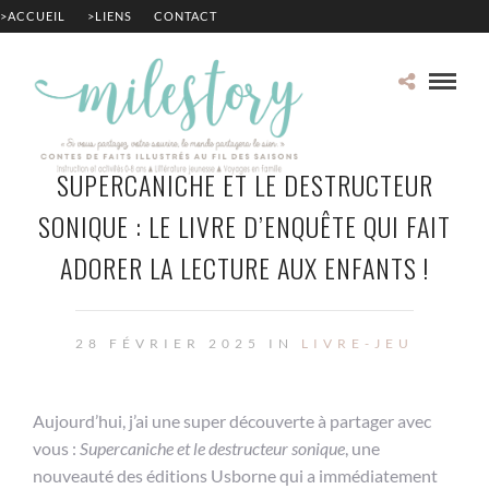
>ACCUEIL
>LIENS
CONTACT
SUPERCANICHE ET LE DESTRUCTEUR
SONIQUE : LE LIVRE D’ENQUÊTE QUI FAIT
ADORER LA LECTURE AUX ENFANTS !
28 FÉVRIER 2025 IN
LIVRE-JEU
Aujourd’hui, j’ai une super découverte à partager avec
vous :
Supercaniche et le destructeur sonique
, une
nouveauté des éditions Usborne qui a immédiatement