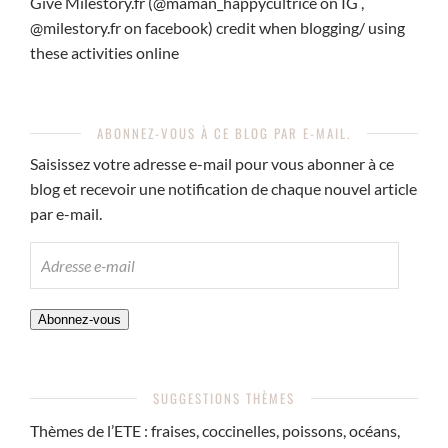
Give Milestory.fr (@maman_happycultrice on IG ,
@milestory.fr on facebook) credit when blogging/ using
these activities online
ABONNEZ-VOUS À CE BLOG PAR E-MAIL.
Saisissez votre adresse e-mail pour vous abonner à ce
blog et recevoir une notification de chaque nouvel article
par e-mail.
ADRESSE
E-
MAIL
Abonnez-vous
SUGGESTIONS THÈMES
Thèmes de l’ETE : fraises, coccinelles, poissons, océans,