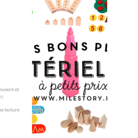
umulent et
!!
ne lecture