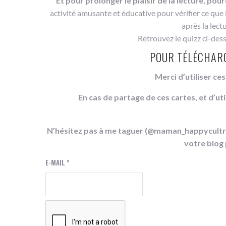
Et pour prolonger le plaisir de la lecture, pour
activité amusante et éducative pour vérifier ce que 
après la lect
Retrouvez le quizz ci-des
POUR TÉLÉCHARGE
Merci d’utiliser ce
En cas de partage de ces cartes, et d’uti
N’hésitez pas à me taguer (@maman_happycultrice
votre blog
E-MAIL
*