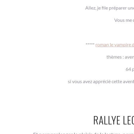
Allez, je file préparer 
Vous me d
*****
roman le vampire de
thèmes : aven
64 
si vous avez apprécié cette avent
RALLYE L