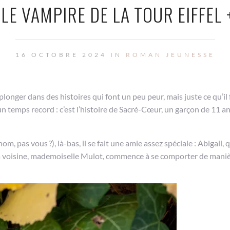
LE VAMPIRE DE LA TOUR EIFFEL 
16 OCTOBRE 2024 IN
ROMAN JEUNESSE
longer dans des histoires qui font un peu peur, mais juste ce qu’il
temps record : c’est l’histoire de Sacré-Cœur, un garçon de 11 an
, pas vous ?), là-bas, il se fait une amie assez spéciale : Abigail, q
 La voisine, mademoiselle Mulot, commence à se comporter de mani