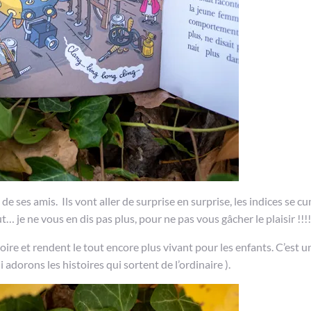
 ses amis. Ils vont aller de surprise en surprise, les indices se c
 je ne vous en dis pas plus, pour ne pas vous gâcher le plaisir !!!!
oire et rendent le tout encore plus vivant pour les enfants. C’est u
 adorons les histoires qui sortent de l’ordinaire ).