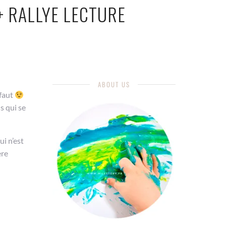
+ RALLYE LECTURE
ABOUT US
 faut
s qui se
ui n’est
ère