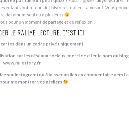
quoi ne pas faire un petit quizz ?
Aussi appelé
rallye lecture
, c
les enfants ont retenu de l’histoire, tout en s’amusant. Vous pouvez
ure de l’album, seul ou à plusieurs
sous pour un moment de partage et de réflexion :
R LE RALLYE LECTURE, C’EST ICI :
s cartes dans un cadre privé uniquement.
lisation sur les réseaux sociaux, merci de citer le nom du blog
www.milestory.fr
 sur instagram) ou à laisser un lien en commentaire vers l’a
 pour me montrer vos ateliers