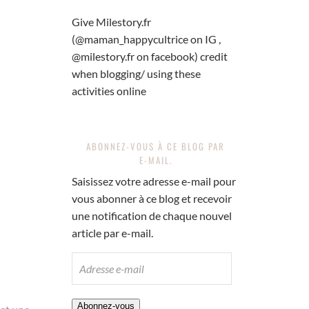
Give Milestory.fr
(@maman_happycultrice on IG ,
@milestory.fr on facebook) credit
when blogging/ using these
activities online
ABONNEZ-VOUS À CE BLOG PAR
E-MAIL.
Saisissez votre adresse e-mail pour
vous abonner à ce blog et recevoir
une notification de chaque nouvel
article par e-mail.
ADRESSE
E-
MAIL
Abonnez-vous