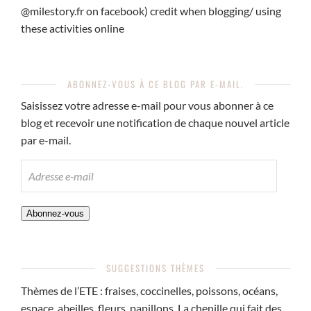
@milestory.fr on facebook) credit when blogging/ using
these activities online
ABONNEZ-VOUS À CE BLOG PAR E-MAIL.
Saisissez votre adresse e-mail pour vous abonner à ce
blog et recevoir une notification de chaque nouvel article
par e-mail.
ADRESSE
E-
MAIL
Abonnez-vous
SUGGESTIONS THÈMES
Thèmes de l’ETE : fraises, coccinelles, poissons, océans,
espace, abeilles, fleurs, papillons, La chenille qui fait des