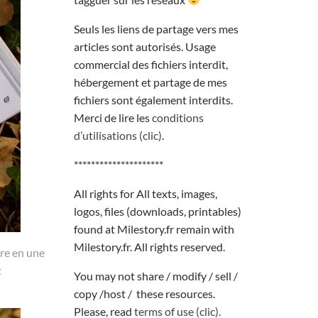
Seuls les liens de partage vers mes
articles sont autorisés. Usage
commercial des fichiers interdit,
hébergement et partage de mes
fichiers sont également interdits.
Merci de lire les
conditions
d’utilisations (clic)
.
*********************
All rights for All texts, images,
logos, files (downloads, printables)
found at Milestory.fr remain with
Milestory.fr. All rights reserved.
ire en une
t
You may not share / modify / sell /
copy /host / these resources.
Please, read
terms of use (clic).