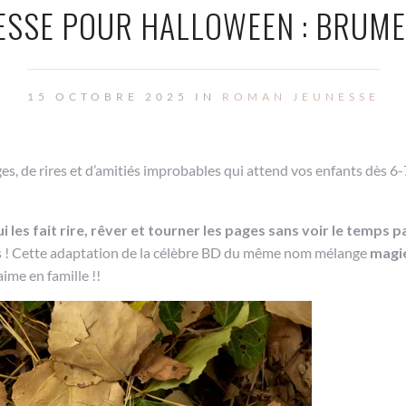
SSE POUR HALLOWEEN : BRUME
15 OCTOBRE 2025 IN
ROMAN JEUNESSE
èges, de rires et d’amitiés improbables qui attend vos enfants dès 6-7
i les fait rire, rêver et tourner les pages sans voir le temps p
ous ! Cette adaptation de la célèbre BD du même nom mélange
magi
ime en famille !!