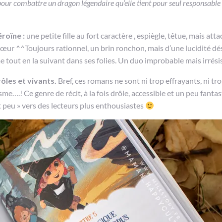
, pour combattre un dragon légendaire qu’elle tient pour seul responsable
éroïne :
une petite fille au fort caractère , espiègle, têtue, mais att
cœur ^^Toujours rationnel, un brin ronchon, mais d’une lucidité d
 tout en la suivant dans ses folies. Un duo improbable mais irrésis
ôles et vivants.
Bref, ces romans ne sont ni trop effrayants, ni tro
ïsme….! Ce genre de récit, à la fois drôle, accessible et un peu fantas
ent peu » vers des lecteurs plus enthousiastes