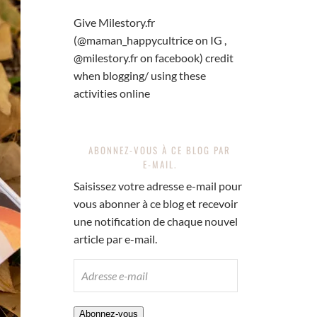
Give Milestory.fr
(@maman_happycultrice on IG ,
@milestory.fr on facebook) credit
when blogging/ using these
activities online
ABONNEZ-VOUS À CE BLOG PAR
E-MAIL.
Saisissez votre adresse e-mail pour
vous abonner à ce blog et recevoir
une notification de chaque nouvel
article par e-mail.
ADRESSE
E-
MAIL
Abonnez-vous