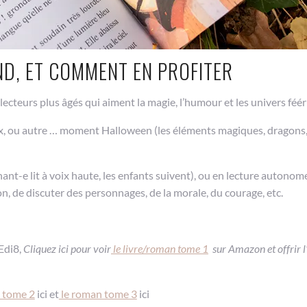
ND, ET COMMENT EN PROFITER
 lecteurs plus âgés qui aiment la magie, l’humour et les univers féér
eux, ou autre … moment Halloween (les éléments magiques, dragons
nant-e lit à voix haute, les enfants suivent), ou en lecture autonom
on, de discuter des personnages, de la morale, du courage, etc.
Edi8,
Cliquez ici pour voir
le livre/roman tome 1
sur Amazon et offrir l
 tome 2
ici et
le roman tome 3
ici