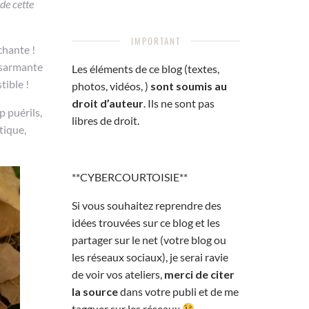
 de cette
IMPORTANT
achante !
ésarmante
Les éléments de ce blog (textes,
tible !
photos, vidéos, )
sont soumis au
droit d’auteur
. Ils ne sont pas
p puérils,
libres de droit.
tique,
**CYBERCOURTOISIE**
Si vous souhaitez reprendre des
idées trouvées sur ce blog et les
partager sur le net (votre blog ou
les réseaux sociaux), je serai ravie
de voir vos ateliers,
merci de citer
la source
dans votre publi et de me
tagguer sur les réseaux