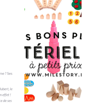
me ? Ses
ubert, le
 effet !
ce de ses