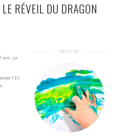
 LE RÉVEIL DU DRAGON
ABOUT US
 ans , ça
asser !
Et
e,