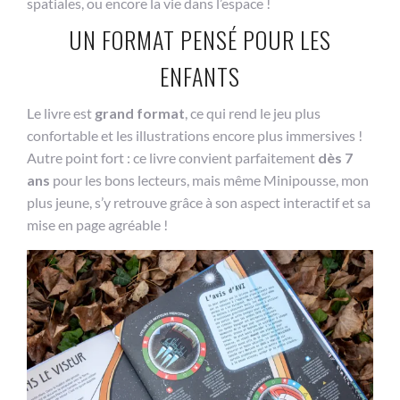
spatiales, ou encore la vie dans l’espace !
UN FORMAT PENSÉ POUR LES
ENFANTS
Le livre est
grand format
, ce qui rend le jeu plus
confortable et les illustrations encore plus immersives !
Autre point fort : ce livre convient parfaitement
dès 7
ans
pour les bons lecteurs, mais même Minipousse, mon
plus jeune, s’y retrouve grâce à son aspect interactif et sa
mise en page agréable !