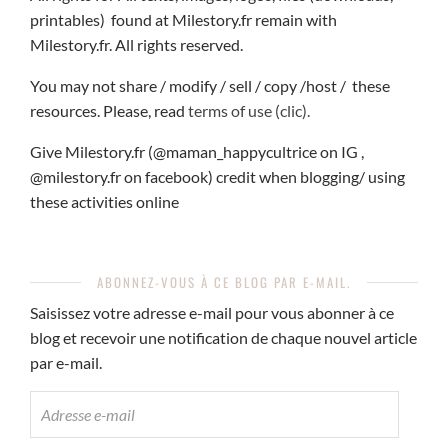
printables) found at Milestory.fr remain with
Milestory.fr. All rights reserved.
You may not share / modify / sell / copy /host / these
resources. Please, read
terms of use (clic).
Give Milestory.fr (@maman_happycultrice on IG ,
@milestory.fr on facebook) credit when blogging/ using
these activities online
ABONNEZ-VOUS À CE BLOG PAR E-MAIL.
Saisissez votre adresse e-mail pour vous abonner à ce
blog et recevoir une notification de chaque nouvel article
par e-mail.
ADRESSE
E-
MAIL