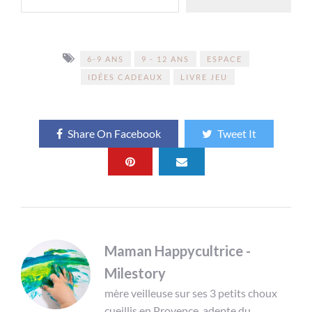
6-9 ANS
9 - 12 ANS
ESPACE
IDÉES CADEAUX
LIVRE JEU
Share On Facebook
Tweet It
Maman Happycultrice -
Milestory
mère veilleuse sur ses 3 petits choux
cueillis en Provence, adepte du