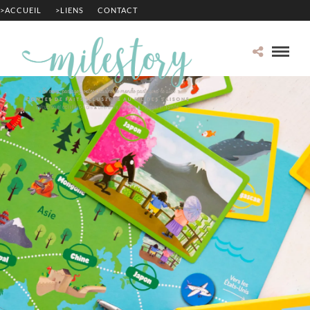
>ACCUEIL
>LIENS
CONTACT