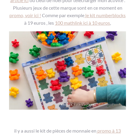
article ici
ou cleui de noel pour télécharger mon activité .
Plusieurs jeux de cette marque sont en ce moment en
promo, voir ici !
Comme par exemple
le kit numberblocks
à 19 euros , les
100 mathlink ici à 10 euros
,
il y a aussi le kit de pièces de monnaie en
promo à 13