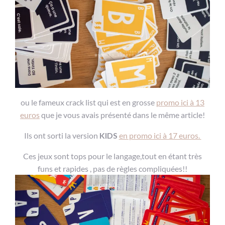
ou le fameux crack list qui est en grosse
promo ici à 13
euros
que je vous avais présenté dans le même article!
Ils ont sorti la version
KIDS
en promo ici à 17 euros.
Ces jeux sont tops pour le langage,tout en étant très
funs et rapides , pas de règles compliquées!!