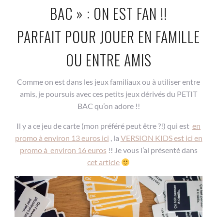
BAC » : ON EST FAN !!
PARFAIT POUR JOUER EN FAMILLE
OU ENTRE AMIS
Comme on est dans les jeux familiaux ou à utiliser entre
amis, je poursuis avec ces petits jeux dérivés du PETIT
BAC qu’on adore !!
Il y a ce jeu de carte (mon préféré peut être ?!) qui est
en
promo à environ 13 euros ici
, la
VERSION KIDS est ici en
promo à environ 16 euros
!! Je vous l’ai présenté dans
cet article