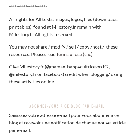
*********************
All rights for All texts, images, logos, files (downloads,
printables) found at Milestory.fr remain with
Milestory.fr. All rights reserved.
You may not share / modify / sell / copy /host / these
resources. Please, read
terms of use (clic).
Give Milestory.fr (@maman_happycultrice on IG ,
@milestory.fr on facebook) credit when blogging/ using
these activities online
ABONNEZ-VOUS À CE BLOG PAR E-MAIL.
Saisissez votre adresse e-mail pour vous abonner à ce
blog et recevoir une notification de chaque nouvel article
par e-mail.