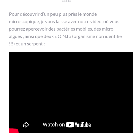
*****
Pour découvrir d’un peu plus près le monde
microscopique, je vous laisse avec notre vidéo, où vous
pourrez apercevoir des bactéries mobiles, des micro
algues , ainsi que deux « O.N.I » (organisme non identifié
!!!) et un serpent :