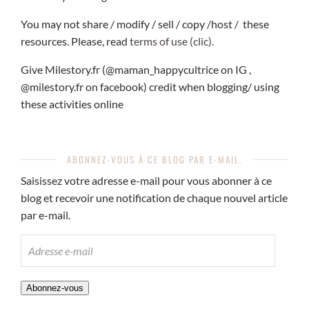
You may not share / modify / sell / copy /host / these
resources. Please, read
terms of use (clic).
Give Milestory.fr (@maman_happycultrice on IG ,
@milestory.fr on facebook) credit when blogging/ using
these activities online
ABONNEZ-VOUS À CE BLOG PAR E-MAIL.
Saisissez votre adresse e-mail pour vous abonner à ce
blog et recevoir une notification de chaque nouvel article
par e-mail.
ADRESSE
E-
MAIL
Abonnez-vous