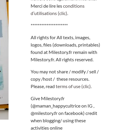
Merci de lire les
conditions
d’utilisations (clic)
.
*********************
All rights for All texts, images,
logos, files (downloads, printables)
found at Milestory.fr remain with
Milestory.fr. All rights reserved.
You may not share / modify / sell /
copy /host / these resources.
Please, read
terms of use (clic).
Give Milestory.fr
(@maman_happycultrice on IG ,
@milestory.fr on facebook) credit
when blogging/ using these
activities online