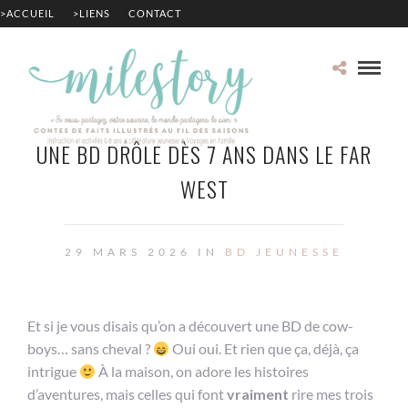
>ACCUEIL
>LIENS
CONTACT
UNE BD DRÔLE DÈS 7 ANS DANS LE FAR
WEST
29 MARS 2026 IN
BD JEUNESSE
Et si je vous disais qu’on a découvert une BD de cow-
boys… sans cheval ?
Oui oui. Et rien que ça, déjà, ça
intrigue
À la maison, on adore les histoires
d’aventures, mais celles qui font
vraiment
rire mes trois