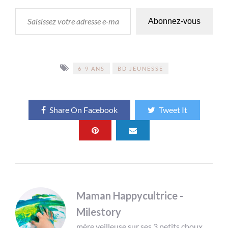
SAISISSEZ VOTRE ADRESSE E-MAIL…
Abonnez-vous
6-9 ANS
BD JEUNESSE
Share On Facebook
Tweet It
Maman Happycultrice -
Milestory
mère veilleuse sur ses 3 petits choux