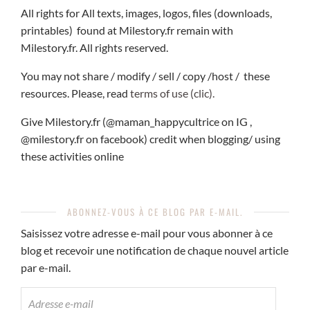
All rights for All texts, images, logos, files (downloads,
printables) found at Milestory.fr remain with
Milestory.fr. All rights reserved.
You may not share / modify / sell / copy /host / these
resources. Please, read
terms of use (clic).
Give Milestory.fr (@maman_happycultrice on IG ,
@milestory.fr on facebook) credit when blogging/ using
these activities online
ABONNEZ-VOUS À CE BLOG PAR E-MAIL.
Saisissez votre adresse e-mail pour vous abonner à ce
blog et recevoir une notification de chaque nouvel article
par e-mail.
ADRESSE
E-