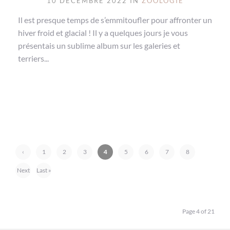
10 DÉCEMBRE 2022 IN
ZOOLOGIE
Il est presque temps de s’emmitoufler pour affronter un
hiver froid et glacial ! Il y a quelques jours je vous
présentais un sublime album sur les galeries et
terriers...
‹
1
2
3
4
5
6
7
8
Previ
Next
Last »
ous
›
Page 4 of 21