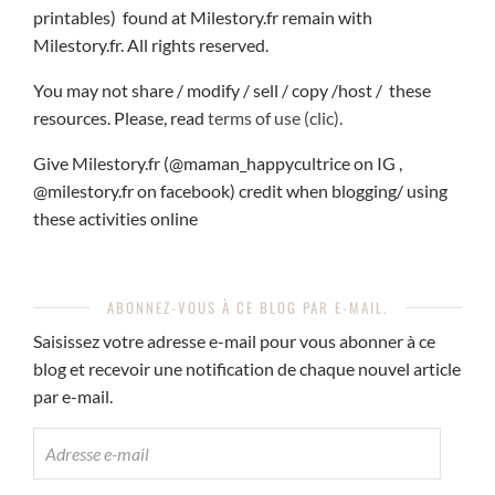
printables) found at Milestory.fr remain with
Milestory.fr. All rights reserved.
You may not share / modify / sell / copy /host / these
resources. Please, read
terms of use (clic).
Give Milestory.fr (@maman_happycultrice on IG ,
@milestory.fr on facebook) credit when blogging/ using
these activities online
ABONNEZ-VOUS À CE BLOG PAR E-MAIL.
Saisissez votre adresse e-mail pour vous abonner à ce
blog et recevoir une notification de chaque nouvel article
par e-mail.
ADRESSE
E-
MAIL