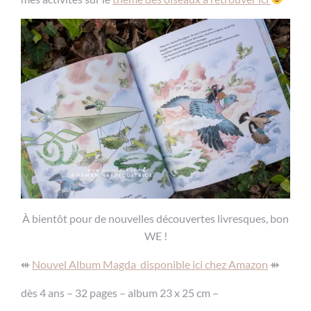
À bientôt pour de nouvelles découvertes livresques, bon
WE !
⇺
Nouvel Album Magda disponible ici chez Amazon
⇻
dès 4 ans – 32 pages – album 23 x 25 cm –