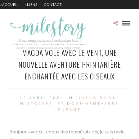
>ACCUEIL
>LIENS
CONTACT
MAGDA VOLE AVEC LE VENT, UNE
NOUVELLE AVENTURE PRINTANIÈRE
ENCHANTÉE AVEC LES OISEAUX
12 AVRIL 2024 IN
LIVING BOOK,
HISTOIRES, ET DOCUMENTAIRES
ENFANT
Bonjour, avec ce redoux des températures, je suis ravie