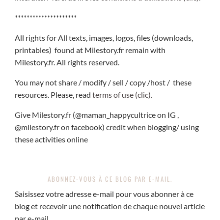
*********************
All rights for All texts, images, logos, files (downloads,
printables) found at Milestory.fr remain with
Milestory.fr. All rights reserved.
You may not share / modify / sell / copy /host / these
resources. Please, read
terms of use (clic).
Give Milestory.fr (@maman_happycultrice on IG ,
@milestory.fr on facebook) credit when blogging/ using
these activities online
ABONNEZ-VOUS À CE BLOG PAR E-MAIL.
Saisissez votre adresse e-mail pour vous abonner à ce
blog et recevoir une notification de chaque nouvel article
par e-mail.