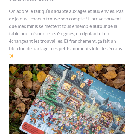
On adore le fait qu’il s’adapte aux âges et aux envies. Pas
de jaloux : chacun trouve son compte ! Il arrive souvent
que mes minis se mettent tous ensemble autour de la
table pour résoudre les énigmes, en rigolant et en
échangeant les trouvailles. Et franchement, ça fait un
bien fou de partager ces petits moments loin des écrans.