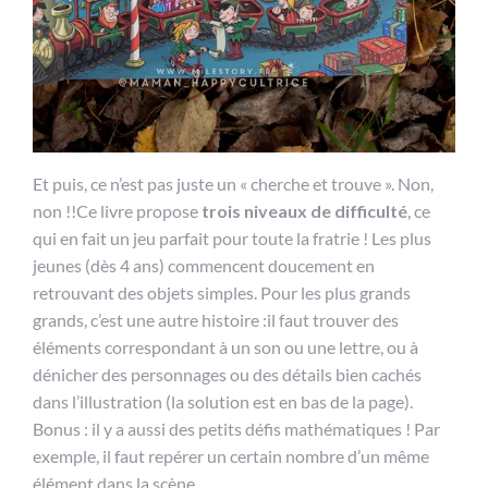
Et puis, ce n’est pas juste un « cherche et trouve ». Non,
non !!Ce livre propose
trois niveaux de difficulté
, ce
qui en fait un jeu parfait pour toute la fratrie ! Les plus
jeunes (dès 4 ans) commencent doucement en
retrouvant des objets simples. Pour les plus grands
grands, c’est une autre histoire :il faut trouver des
éléments correspondant à un son ou une lettre, ou à
dénicher des personnages ou des détails bien cachés
dans l’illustration (la solution est en bas de la page).
Bonus : il y a aussi des petits défis mathématiques ! Par
exemple, il faut repérer un certain nombre d’un même
élément dans la scène.