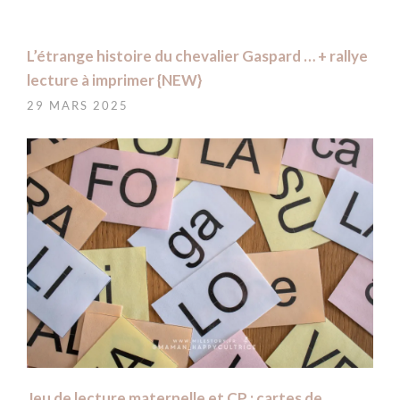
L’étrange histoire du chevalier Gaspard … + rallye
lecture à imprimer {NEW}
29 MARS 2025
Jeu de lecture maternelle et CP : cartes de