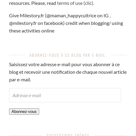
resources. Please, read
terms of use (clic).
Give Milestory.fr (@maman_happycultrice on IG ,
@milestory.fr on facebook) credit when blogging/ using
these activities online
ABONNEZ-VOUS À CE BLOG PAR E-MAIL.
Saisissez votre adresse e-mail pour vous abonner à ce
blog et recevoir une notification de chaque nouvel article
par e-mail.
ADRESSE
E-
MAIL
Abonnez-vous
SUGGESTIONS THÈMES