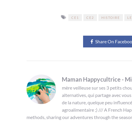
CE1
CE2
HISTOIRE
L
Share On Facebo
Maman Happycultrice - Mi
mère veilleuse sur ses 3 petits ch
alternatives, qui partage avec vous
de la nature, quelque peu influen
agroalimentaire ;) /// A French Ha
methods, sharing our adventures through the season