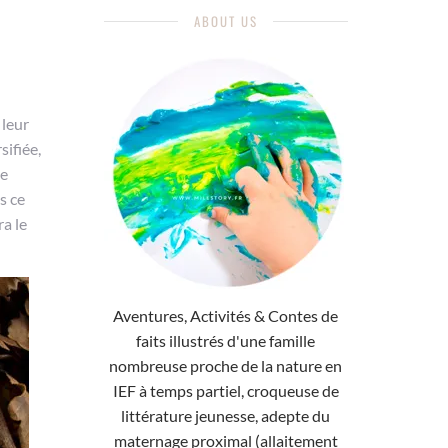
ABOUT US
 leur
sifiée,
ne
s ce
a le
Aventures, Activités & Contes de
faits illustrés d'une famille
nombreuse proche de la nature en
IEF à temps partiel, croqueuse de
littérature jeunesse, adepte du
maternage proximal (allaitement