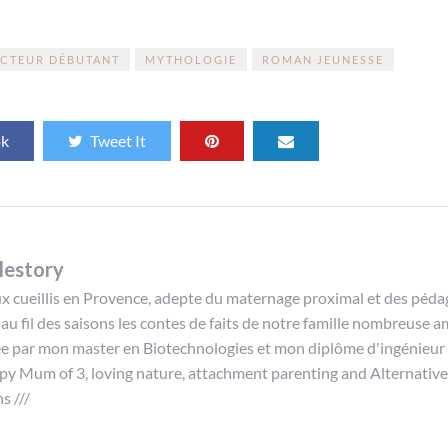
ECTEUR DÉBUTANT
MYTHOLOGIE
ROMAN JEUNESSE
ok
Tweet It
lestory
oux cueillis en Provence, adepte du maternage proximal et des péda
 au fil des saisons les contes de faits de notre famille nombreuse
cée par mon master en Biotechnologies et mon diplôme d'ingénieur
ppy Mum of 3, loving nature, attachment parenting and Alternative
s ///