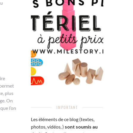
au
ire
 permet
ce, plus
age. On
IMPORTANT
que l’on
Les éléments de ce blog (textes,
photos, vidéos, )
sont soumis au