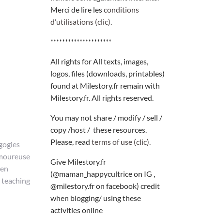
Merci de lire les
conditions
d’utilisations (clic)
.
*********************
All rights for All texts, images,
logos, files (downloads, printables)
found at Milestory.fr remain with
Milestory.fr. All rights reserved.
You may not share / modify / sell /
copy /host / these resources.
Please, read
terms of use (clic).
gogies
 amoureuse
Give Milestory.fr
 en
(@maman_happycultrice on IG ,
 teaching
@milestory.fr on facebook) credit
when blogging/ using these
activities online