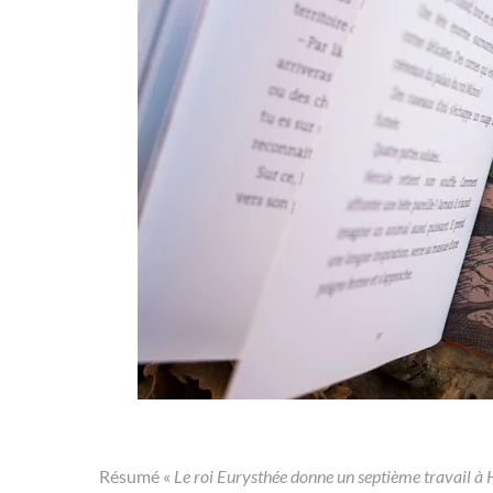
Résumé «
Le roi Eurysthée donne un septième travail à H