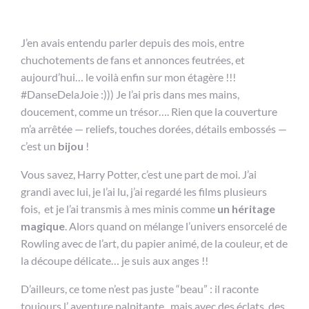
J’en avais entendu parler depuis des mois, entre
chuchotements de fans et annonces feutrées, et
aujourd’hui… le voilà enfin sur mon étagère !!!
#DanseDelaJoie :))) Je l’ai pris dans mes mains,
doucement, comme un trésor…. Rien que la couverture
m’a arrêtée — reliefs, touches dorées, détails embossés —
c’est un
bijou
!
Vous savez, Harry Potter, c’est une part de moi. J’ai
grandi avec lui, je l’ai lu, j’ai regardé les films plusieurs
fois, et je l’ai transmis à mes minis comme
un héritage
magique
. Alors quand on mélange l’univers ensorcelé de
Rowling avec de l’art, du papier animé, de la couleur, et de
la découpe délicate… je suis aux anges !!
D’ailleurs, ce tome n’est pas juste “beau” : il raconte
toujours l’ aventure palpitante, mais avec des éclats, des