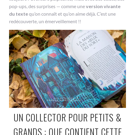
pop-ups, des surprises — comme une
version vivante
du texte
qu’on connaît et qu’on aime déjà. C’est une
redécouverte, un émerveillement !!
UN COLLECTOR POUR PETITS &
GRANDS : QUE CONTIENT CETTE