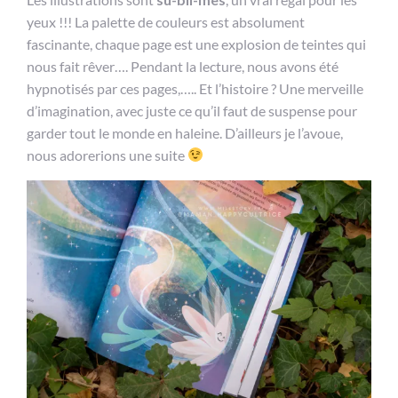
yeux !!! La palette de couleurs est absolument
fascinante, chaque page est une explosion de teintes qui
nous fait rêver…. Pendant la lecture, nous avons été
hypnotisés par ces pages,….. Et l’histoire ? Une merveille
d’imagination, avec juste ce qu’il faut de suspense pour
garder tout le monde en haleine. D’ailleurs je l’avoue,
nous adorerions une suite