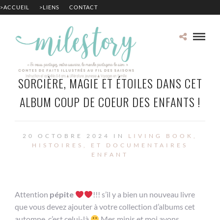
>ACCUEIL
>LIENS
CONTACT
SORCIÈRE, MAGIE ET ÉTOILES DANS CET
ALBUM COUP DE COEUR DES ENFANTS !
20 OCTOBRE 2024 IN
LIVING BOOK,
HISTOIRES, ET DOCUMENTAIRES
ENFANT
Attention
pépite
!!! s’il y a bien un nouveau livre
que vous devez ajouter à votre collection d’albums cet
automne, c’est celui-là
Mes minis et moi avons