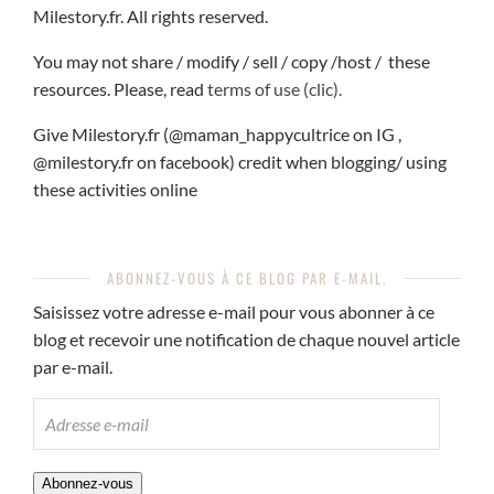
Milestory.fr. All rights reserved.
You may not share / modify / sell / copy /host / these
resources. Please, read
terms of use (clic).
Give Milestory.fr (@maman_happycultrice on IG ,
@milestory.fr on facebook) credit when blogging/ using
these activities online
ABONNEZ-VOUS À CE BLOG PAR E-MAIL.
Saisissez votre adresse e-mail pour vous abonner à ce
blog et recevoir une notification de chaque nouvel article
par e-mail.
ADRESSE
E-
MAIL
Abonnez-vous