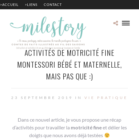
>ACCUEIL
>LIENS
CONTACT
ACTIVITÉS DE MOTRICITÉ FINE
MONTESSORI BÉBÉ ET MATERNELLE,
MAIS PAS QUE :)
23 SEPTEMBRE 2019 IN
VIE PRATIQUE
Dans ce nouvel article, je vous propose une récap
d’activités pour travailler la
motricité fine
et délier les
doigts que nous avons déjà testées