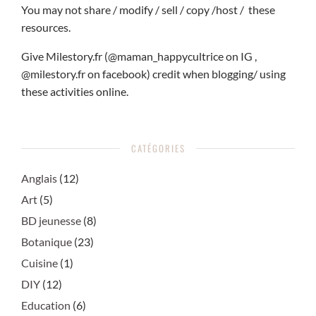
You may not share / modify / sell / copy /host / these
resources.
Give Milestory.fr (@maman_happycultrice on IG ,
@milestory.fr on facebook) credit when blogging/ using
these activities online.
CATÉGORIES
Anglais
(12)
Art
(5)
BD jeunesse
(8)
Botanique
(23)
Cuisine
(1)
DIY
(12)
Education
(6)