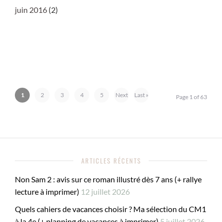
juin 2016
(2)
1
2
3
4
5
Next
Last »
Page 1 of 63
›
ARTICLES RÉCENTS
Non Sam 2 : avis sur ce roman illustré dès 7 ans (+ rallye
lecture à imprimer)
12 juillet 2026
Quels cahiers de vacances choisir ? Ma sélection du CM1
à la 4e (+ planning de vacances à imprimer)
5 juillet 2026