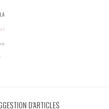
 LA
 ET
rie
e
GGESTION D'ARTICLES