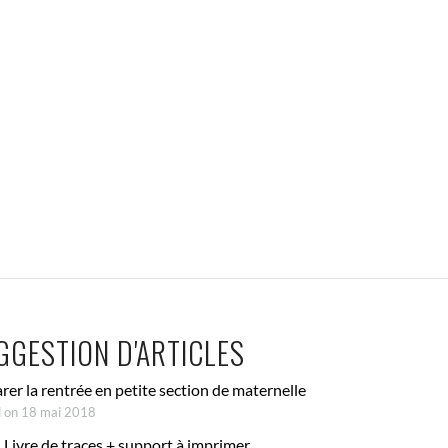
GGESTION D'ARTICLES
rer la rentrée en petite section de maternelle
d on 18 mai 2018
 Livre de traces + support à imprimer