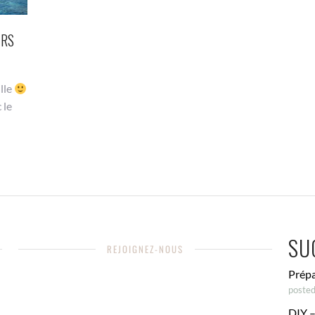
URS
ille
 le
SU
REJOIGNEZ-NOUS
Prépa
poste
DIY –