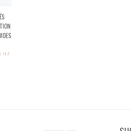
ÉS
CTION
UIDES
 IEF