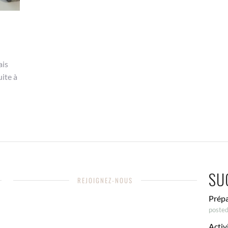
ais
uite à
SU
REJOIGNEZ-NOUS
Prépa
poste
Activ