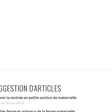
GGESTION D'ARTICLES
rer la rentrée en petite section de maternelle
d on 18 mai 2018
ités ferme et animaux de la ferme maternelle