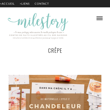
>ACCUEIL
>LIENS
CONTACT
CRÊPE