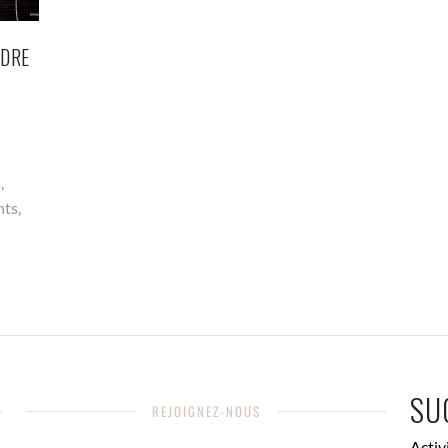
NDRE
,
nts,
SU
REJOIGNEZ-NOUS
Activ