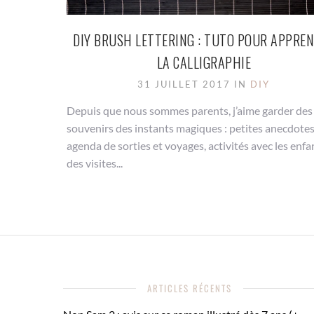
DIY BRUSH LETTERING : TUTO POUR APPRE
LA CALLIGRAPHIE
31 JUILLET 2017 IN
DIY
Depuis que nous sommes parents, j’aime garder des
souvenirs des instants magiques : petites anecdotes
agenda de sorties et voyages, activités avec les enfa
des visites...
ARTICLES RÉCENTS